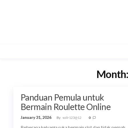
Skip
to
the
content
Month
Panduan Pemula untuk
Bermain Roulette Online
January 31, 2026
By
soilr123@12
0
Beberapa keluarga suka bermain slot dan tidak pernah