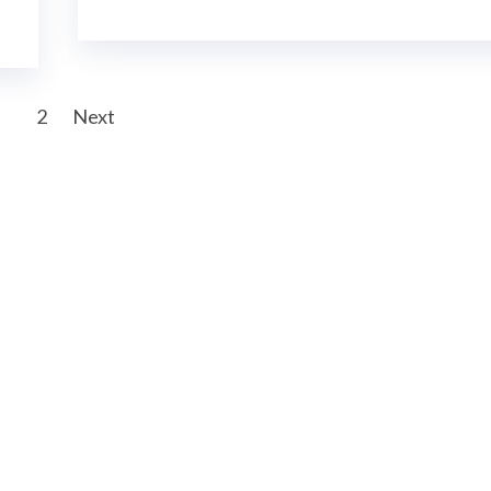
1
2
Next