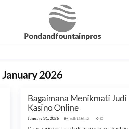
Pondandfountainpros
:
January 2026
Bagaimana Menikmati Judi
Kasino Online
January 31, 2026
By
soilr123@12
0
Dalam kasino online, ada slot yang menawarkan ban