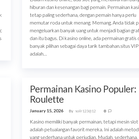
hiburan dan kesenangan bagi pemain. Permainan kas
k
tetap paling sederhana, dengan pemain hanya perlu
memutar roda untuk menang. Memang, Anda tidak p
c
mengeluarkan banyak uang untuk menjadi bagian grat
s
dan itu bagus. Di kasino online, ada permainan gratis
banyak pilihan sebagai daya tarik tambahan.situs VI
adalah…
Permainan Kasino Populer:
Roulette
January 15, 2026
By
soilr123@12
0
Kasino memiliki banyak permainan, tetapi mesin slot
adalah petualangan favorit mereka. Ini adalah meto
yang sederhana untuk perjudian. Mudah, sederhana,