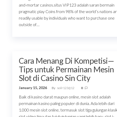
and-mortar casinos.situs VIP123 adalah saran bermain
pragmatic play Coins from 98% of the world’s nations a
readily usable by individuals who want to purchase one
outside of…
Cara Menang Di Kompetisi—
Tips untuk Permainan Mesin
Slot di Casino Sin City
January 15, 2026
By
soilr123@12
0
Baik di kasino darat maupun online, mesin slot adalah
permainan kasino paling populer di dunia. Ada lebih dari
1.000 mesin slot online, termasuk slot tiga gulungan klasik
slot video lima dan tujuh gulungan yang lebih baru, slot i-