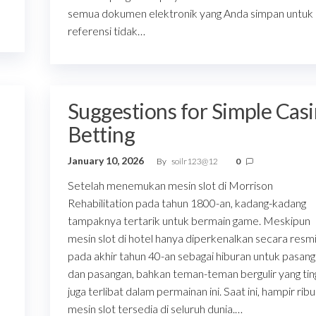
semua dokumen elektronik yang Anda simpan untuk
referensi tidak…
Suggestions for Simple Cas
Betting
January 10, 2026
By
soilr123@12
0
Setelah menemukan mesin slot di Morrison
Rehabilitation pada tahun 1800-an, kadang-kadang
tampaknya tertarik untuk bermain game. Meskipun
mesin slot di hotel hanya diperkenalkan secara resm
pada akhir tahun 40-an sebagai hiburan untuk pasan
dan pasangan, bahkan teman-teman bergulir yang tin
juga terlibat dalam permainan ini. Saat ini, hampir rib
mesin slot tersedia di seluruh dunia.…