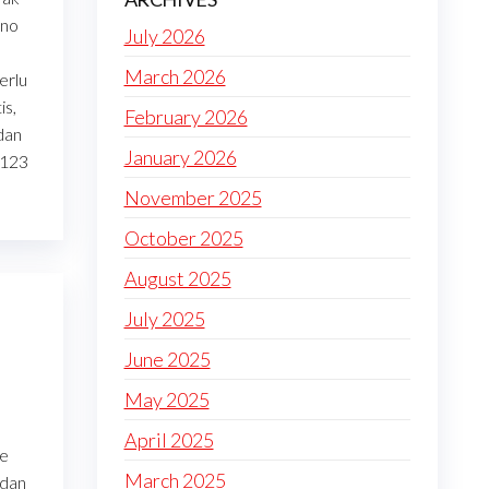
ino
July 2026
March 2026
erlu
is,
February 2026
 dan
January 2026
P123
November 2025
October 2025
August 2025
July 2025
June 2025
May 2025
April 2025
de
March 2025
 dan